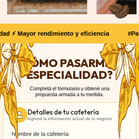
d ⚡ Mayor rendimiento y eficiencia
#Pas
¿CÓMO PASARME A
ESPECIALIDAD?
Completá el formulario y obtené una
propuesta armada a tu medida.
Detalles de tu cafetería
Ingresá la información actual de tu negocio
Nombre de la cafetería